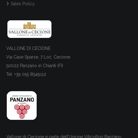
Sales Policy
VALLONE DI CECIONE
Via Case Sparse, 7 Loc. Cecione
50022 Panzano in Chianti (FI)
Tel. +39 055 8549112
Vallone di Cecione è parte dell’Unione Viticoltori Panzano