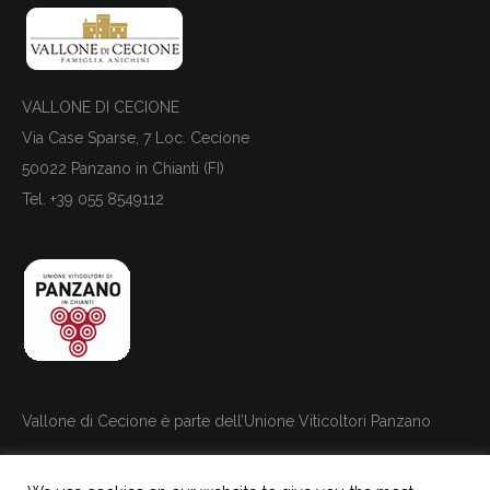
VALLONE DI CECIONE
Via Case Sparse, 7 Loc. Cecione
50022 Panzano in Chianti (FI)
Tel. +39 055 8549112
Vallone di Cecione è parte dell’Unione Viticoltori Panzano